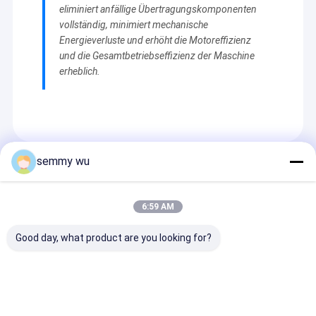
eliminiert anfällige Übertragungskomponenten
vollständig, minimiert mechanische
Energieverluste und erhöht die Motoreffizienz
und die Gesamtbetriebseffizienz der Maschine
erheblich.
semmy wu
Empfohlene Produkte
6:59 AM
Good day, what product are you looking for?
5.5 kW
Klasse F Isolierung
Leistungsumfa
Hohlwellenmotor für
Hohlwellen-AC-
kW 7,5 PS
Hochdruckwaschmaschinen
Motor 7,5 PS
Hohlwellenmot