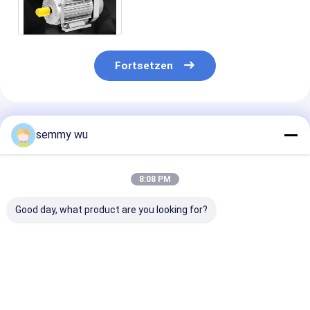
Energiesparender Induktions-
Bewegungsgusskörper
Fortsetzen
Empfohlene Produkte
semmy wu
8:08 PM
Good day, what product are you looking for?
Hohe
Aluminium-
Dreiphasenal
Leistungsfähigkeits-
Dreiphaseninduktion
der erstklassi
Dreiphasenasynchronmotoren
Wechselstroms der
Leistungsfähig
IE3 0.75-11kw
hohen
IE3 der
Mitgliedstaat-Reihe
Leistungsfähigkeits-
Asynchronmot
Bestpreis
Bestpreis
Bestprei