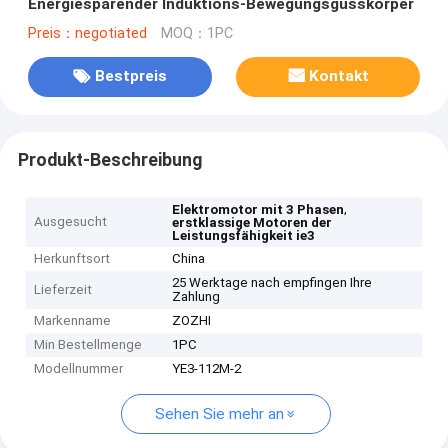
Energiesparender Induktions-Bewegungsgusskörper
Preis：negotiated
MOQ：1PC
Bestpreis
Kontakt
Produkt-Beschreibung
,
Elektromotor mit 3 Phasen
Ausgesucht
erstklassige Motoren der
Leistungsfähigkeit ie3
Herkunftsort
China
25 Werktage nach empfingen Ihre
Lieferzeit
Zahlung
Markenname
ZOZHI
Min Bestellmenge
1PC
Modellnummer
YE3-112M-2
Sehen Sie mehr an