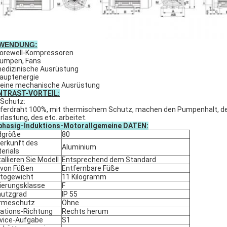
WENDUNG:
Borewell-Kompressoren
Pumpen, Fans
medizinische Ausrüstung
Hauptenergie
kleine mechanische Ausrüstung
NTRAST-VORTEIL:
 Schutz:
ferdraht 100%, mit thermischem Schutz, machen den Pumpenhalt, de
rlastung, des etc. arbeitet.
phasig-Induktions-Motorallgemeine DATEN:
dgröße
80
erkunft des
Aluminium
erials
tallieren Sie Modell
Entsprechend dem Standard
 von Füßen
Entfernbare Füße
togewicht
11 Kilogramm
lierungsklasse
F
utzgrad
IP 55
rmeschutz
Ohne
ations-Richtung
Rechts herum
vice-Aufgabe
S1