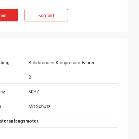
eis
Kontakt
dung
Bohrbrunnen-Kompressor-Fahren
2
enz
50HZ
Vadim Zabiiaka
n
Mit Schutz
Zhongzhi tut wirklich gutes auf dem
nd
Entwurf und der Herstellung der Produkte.
Erfahrene Ingenieure halten uns sehr nett
atoranfangsmotor
instand.