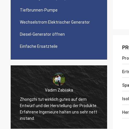
Tiefbrunnen-Pumpe
Wechselstrom Elektrischer Generator
Diesel-Generator öffnen
Einfache Ersatzteile
PR
Pr
Ert
Sp
Vadim Zabiiaka
Mr.Reuben
Iso
gzhi tut wirklich gutes auf dem
urf und der Herstellung der Produkte.
Gute Qualität, große He
hrene Ingenieure halten uns sehr nett
mit Ihren Produkten gl
Her
and.