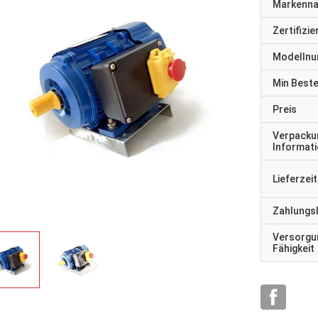
Markenn
Zertifizi
Modelln
Min Best
Preis
Verpacku
Informat
Lieferzeit
Zahlungs
Versorgu
Fähigkeit