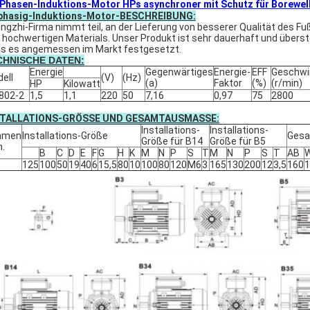
 Phasen-Induktions-Motor HPs asynchroner mit Schutz für Borewe
phasig-Induktions-Motor-BESCHREIBUNG:
ngzhi-Firma nimmt teil, an der Lieferung von besserer Qualität des F
 hochwertigen Materials. Unser Produkt ist sehr dauerhaft und übers
is es angemessen im Markt festgesetzt.
CHNISCHE DATEN:
Energie
Gegenwärtiges
Energie-
EFF
Geschwi
ell
(V)
(Hz)
(a)
Faktor
(%)
(r/min)
HP
Kilowatt
802-2
1,5
1,1
220
50
7,16
0,97
75
2800
STALLATIONS-GRÖSSE UND GESAMTAUSMASSE:
Installations-
Installations-
hmen
Installations-Größe
Ges
Größe für B14
Größe für B5
n.
B
C
D
E
F
G
H
K
M
N
P
S
T
M
N
P
S
T
AB
W
125
100
50
19
40
6
15,5
80
10
100
80
120
M6
3
165
130
200
12
3,5
160
1