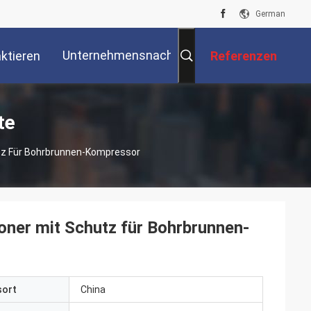
German
Unternehmensnachrichten
ktieren
Referenzen
Sie Uns
te
tz Für Bohrbrunnen-Kompressor
ner mit Schutz für Bohrbrunnen-
sort
China