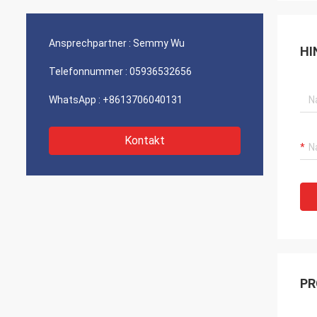
Ansprechpartner :
Semmy Wu
HI
Telefonnummer :
05936532656
WhatsApp :
+8613706040131
Kontakt
PR