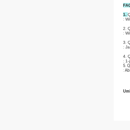
FA
1.
Q
: W
2. 
: Wi
3. 
: J
4. 
: 1-
5. 
: A
Umb