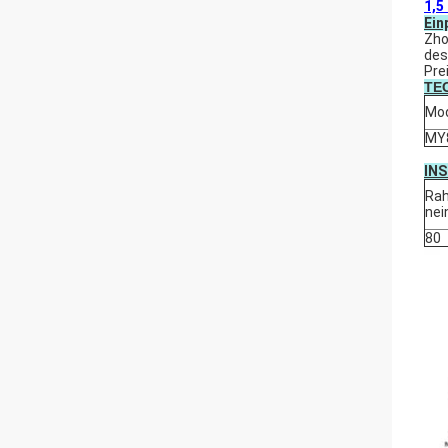
1,5
Ein
Zho
des
Pre
TE
Mod
MY
IN
Ra
nei
80