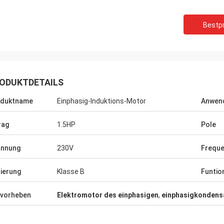
Bestpr
ODUKTDETAILS
oduktname
Einphasig-Induktions-Motor
Anwen
rag
1.5HP
Pole
annung
230V
Frequ
Mr.Yılmaz Türkoğlu
-kimwolo
lierung
Klasse B
Funtio
Haben für mehr als 3 Jahre sehr Berufs
rsteller, sind wir
zusammengearbeitet. alle Produkte si
ücklich.
in unseren Arten der Ausrüstung
vorheben
Elektromotor des einphasigen
,
einphasigkondens
adaequat. Danke.