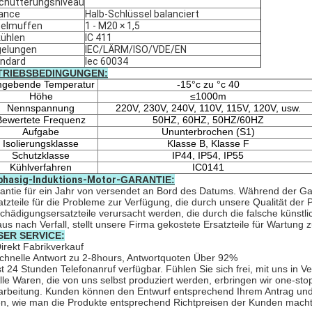
chütterungsniveau
ance
Halb-Schlüssel balanciert
elmuffen
1 - M20 × 1,5
ühlen
IC 411
elungen
IEC/LÄRM/ISO/VDE/EN
ndard
Iec 60034
TRIEBSBEDINGUNGEN:
gebende Temperatur
-15°c zu °c 40
Höhe
≤1000m
Nennspannung
220V, 230V, 240V, 110V, 115V, 120V, usw.
Bewertete Frequenz
50HZ, 60HZ, 50HZ/60HZ
Aufgabe
Ununterbrochen (S1)
Isolierungsklasse
Klasse B, Klasse F
Schutzklasse
IP44, IP54, IP55
Kühlverfahren
IC0141
phasig-Induktions-Motor-
GARANTIE:
antie für ein Jahr von versendet an Bord des Datums. Während der Gara
atzteile für die Probleme zur Verfügung, die durch unsere Qualität de
chädigungsersatzteile verursacht werden, die durch die falsche künst
aus nach Verfall, stellt unsere Firma gekostete Ersatzteile für Wartung 
SER SERVICE:
irekt Fabrikverkauf
schnelle Antwort zu 2-8hours, Antwortquoten Über 92%
ist 24 Stunden Telefonanruf verfügbar. Fühlen Sie sich frei, mit uns in V
Alle Waren, die von uns selbst produziert werden, erbringen wir one-s
arbeitung. Kunden können den Entwurf entsprechend Ihrem Antrag und B
en, wie man die Produkte entsprechend Richtpreisen der Kunden macht