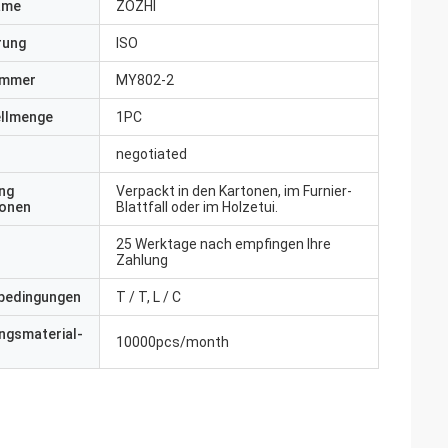
ame
ZOZHI
erung
ISO
ummer
MY802-2
ellmenge
1PC
negotiated
ng
Verpackt in den Kartonen, im Furnier-
ionen
Blattfall oder im Holzetui.
25 Werktage nach empfingen Ihre
Zahlung
bedingungen
T / T, L / C
ngsmaterial-
10000pcs/month