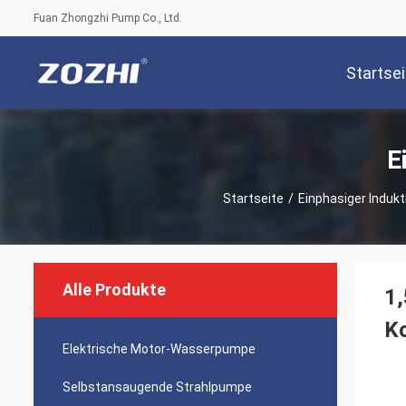
Fuan Zhongzhi Pump Co., Ltd.
Startsei
E
Startseite
/
Einphasiger Induk
Alle Produkte
1,
K
Elektrische Motor-Wasserpumpe
Selbstansaugende Strahlpumpe