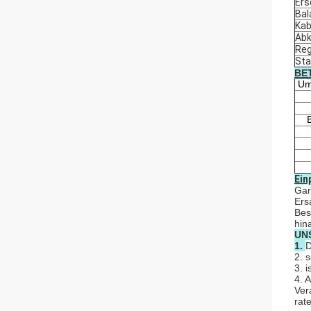
Ers
Bal
Kab
Abk
Reg
Sta
BE
Um
Ein
Gar
Ers
Bes
hin
UN
1.
D
2. 
3. 
4. 
Ver
rat