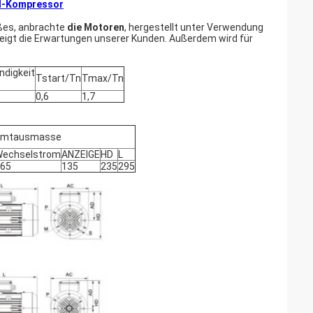
ll-Kompressor
ußes, anbrachte
die Motoren
, hergestellt unter Verwendung
teigt die Erwartungen unserer Kunden. Außerdem wird für
ndigkeit
Tstart/Tn
Tmax/Tn
0,6
1,7
amtausmasse
echselstrom
ANZEIGE
HD
L
65
135
235
295