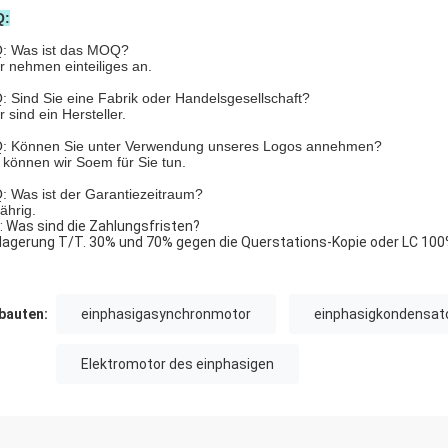
Q:
: Was ist das MOQ?
ir nehmen einteiliges an.
Q: Sind Sie eine Fabrik oder Handelsgesellschaft?
r sind ein Hersteller.
Q: Können Sie unter Verwendung unseres Logos annehmen?
a können wir Soem für Sie tun.
Q: Was ist der Garantiezeitraum?
jährig.
Q: Was sind die Zahlungsfristen?
blagerung T/T. 30% und 70% gegen die Querstations-Kopie oder LC 100
auten:
einphasigasynchronmotor
einphasigkondensat
Elektromotor des einphasigen