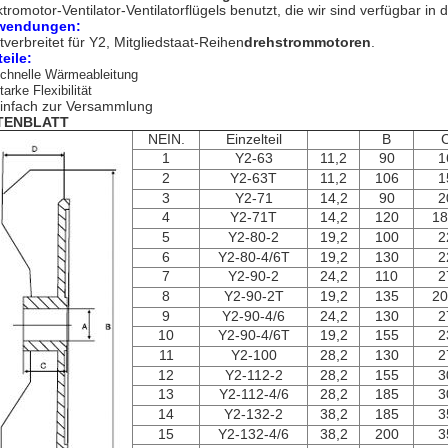
ktromotor-Ventilator-Ventilatorflügels benutzt, die wir sind verfügbar 
wendungen:
tverbreitet für Y2, Mitgliedstaat-Reihen
drehstrommotoren
.
teile:
chnelle Wärmeableitung
tarke Flexibilität
infach zur Versammlung
TENBLATT
NEIN.
Einzelteil
B
1
Y2-63
11,2
90
1
2
Y2-63T
11,2
106
1
3
Y2-71
14,2
90
2
4
Y2-71T
14,2
120
18
5
Y2-80-2
19,2
100
2
6
Y2-80-4/6T
19,2
130
2
7
Y2-90-2
24,2
110
2
8
Y2-90-2T
19,2
135
20
9
Y2-90-4/6
24,2
130
2
10
Y2-90-4/6T
19,2
155
2
11
Y2-100
28,2
130
2
12
Y2-112-2
28,2
155
3
13
Y2-112-4/6
28,2
185
3
14
Y2-132-2
38,2
185
3
15
Y2-132-4/6
38,2
200
3