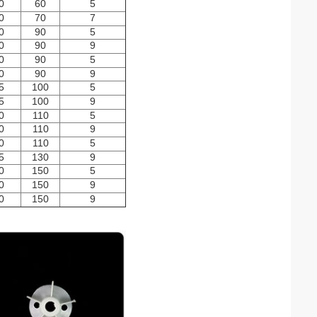
0
60
5
0
70
7
0
90
5
0
90
9
0
90
5
0
90
9
5
100
5
5
100
9
0
110
5
0
110
9
0
110
5
5
130
9
0
150
5
0
150
9
0
150
9