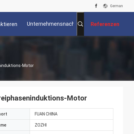
German
Unternehmensnachrichten
ktieren
Referenzen
Sie Uns
eninduktions-Motor
Dreiphaseninduktions-Motor
sort
FUAN CHINA
ame
ZOZHI