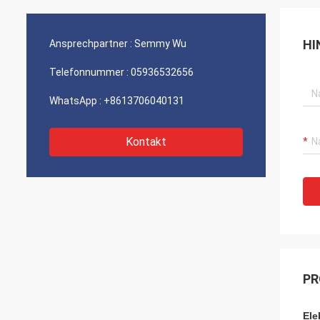
HI
Ansprechpartner :
Semmy Wu
Telefonnummer :
05936532656
WhatsApp :
+8613706040131
Kontakt
PR
Ele