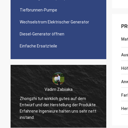
Tiefbrunnen-Pumpe
Wechselstrom Elektrischer Generator
PR
Diesel-Generator öffnen
Mat
Einfache Ersatzteile
Au
Hö
An
Vadim Zabiiaka
Far
Zhongzhi tut wirklich gutes auf dem
Entwurf und der Herstellung der Produkte.
Gute Qu
Her
Erfahrene Ingenieure halten uns sehr nett
mit Ih
instand.