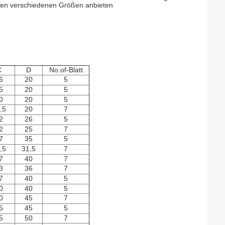
in den verschiedenen Größen anbieten
C
D
No.of-Blatt
6
20
5
5
20
5
0
20
5
,5
20
7
2
26
5
2
25
7
7
35
5
,5
31,5
7
7
40
7
3
36
7
7
40
5
0
40
5
0
45
7
5
45
5
5
50
7