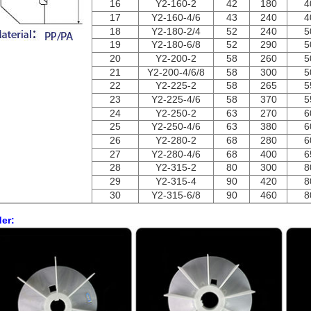
16
Y2-160-2
42
180
4
17
Y2-160-4/6
43
240
4
18
Y2-180-2/4
52
240
5
19
Y2-180-6/8
52
290
5
20
Y2-200-2
58
260
5
21
Y2-200-4/6/8
58
300
5
22
Y2-225-2
58
265
5
23
Y2-225-4/6
58
370
5
24
Y2-250-2
63
270
6
25
Y2-250-4/6
63
380
6
26
Y2-280-2
68
280
6
27
Y2-280-4/6
68
400
6
28
Y2-315-2
80
300
8
29
Y2-315-4
90
420
8
30
Y2-315-6/8
90
460
8
der: