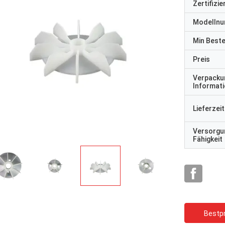
Zertifizi
Modelln
Min Best
Preis
Verpacku
Informat
Lieferzeit
Versorgu
Fähigkeit
Bestpr