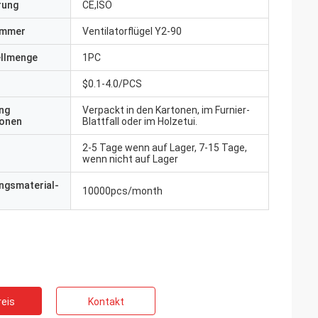
erung
CE,ISO
ummer
Ventilatorflügel Y2-90
ellmenge
1PC
$0.1-4.0/PCS
ng
Verpackt in den Kartonen, im Furnier-
ionen
Blattfall oder im Holzetui.
2-5 Tage wenn auf Lager, 7-15 Tage,
wenn nicht auf Lager
ngsmaterial-
10000pcs/month
eis
Kontakt