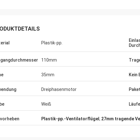
ODUKTDETAILS
Einla
erial
Plastik-pp.
Durc
sgangdurchmesser
110mm
Trage
he
35mm
Kein 
wendung
Dreiphasenmotor
Pake
Mr.Yılmaz Tü
be
Weiß
Läuf
Mr.Reuben-kimwolo
Haben für mehr als 3 Ja
alität, große Hersteller, sind wir
zusammengearbeitet. al
vorheben
Plastik-pp.-Ventilatorflügel
,
27mm tragende Ven
ren Produkten glücklich.
in unseren Arten der Au
adaequat. Danke.