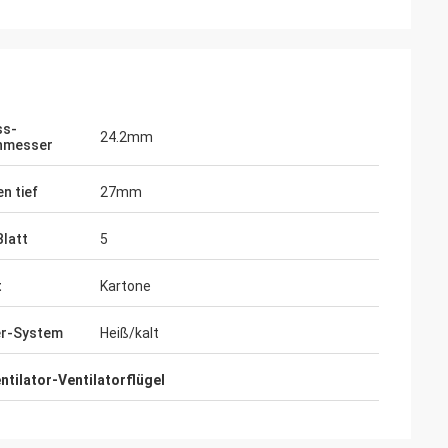
ss-
24.2mm
hmesser
n tief
27mm
Blatt
5
t
Kartone
rkoğlu
Vadim Zabiiaka
er-System
Heiß/kalt
hre sehr Berufs
Zhongzhi tut wirklich gutes auf dem
le Produkte sind
Entwurf und der Herstellung der Produkte.
tilator-Ventilatorflügel
srüstung
Erfahrene Ingenieure halten uns sehr nett
instand.