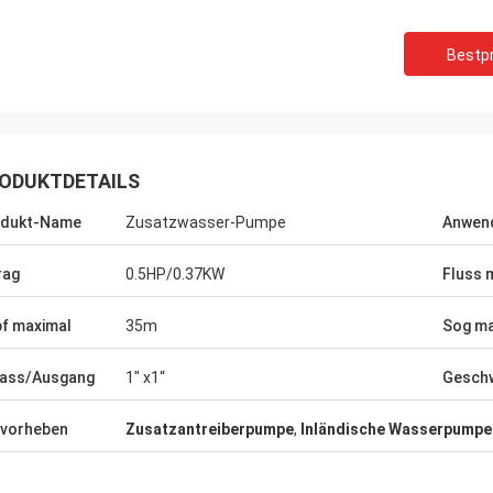
Bestpr
ODUKTDETAILS
odukt-Name
Zusatzwasser-Pumpe
Anwen
rag
0.5HP/0.37KW
Fluss 
f maximal
35m
Sog ma
Mr.Yılmaz Tü
Mr.Reuben-kimwolo
lass/Ausgang
1" x1“
Geschw
Haben für mehr als 3 Ja
alität, große Hersteller, sind wir
zusammengearbeitet. al
ren Produkten glücklich.
in unseren Arten der Au
vorheben
Zusatzantreiberpumpe
,
Inländische Wasserpumpe
adaequat. Danke.