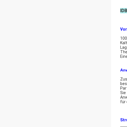
ID
Vor
100
Kal
Lag
The
Ein
An
Zus
bes
Par
Sie
Anw
für
Str