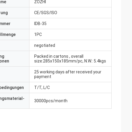
ame
ZOZHI
erung
CE/SGS/ISO
ummer
IDB-35
ellmenge
1PC
negotiated
ng
Packed in cartons , overall
ionen
size:285x150x185mm/pc, N.W.: 5.4kgs
25 working days after received your
payment
bedingungen
T/T, L/C
ngsmaterial-
30000pcs/month