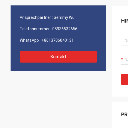
Ansprechpartner :
Semmy Wu
HI
Telefonnummer :
05936532656
WhatsApp :
+8613706040131
Kontakt
PR