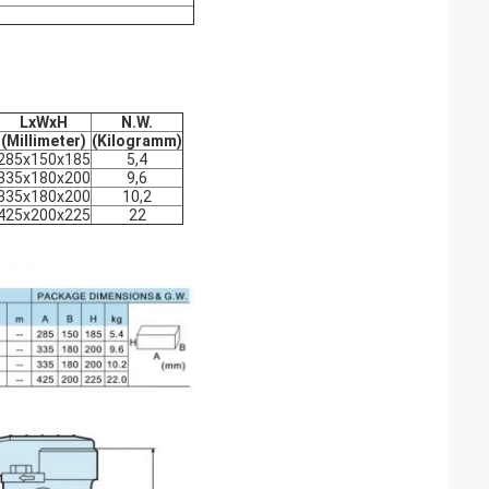
LxWxH
N.W.
(Millimeter)
(Kilogramm)
285x150x185
5,4
335x180x200
9,6
335x180x200
10,2
425x200x225
22