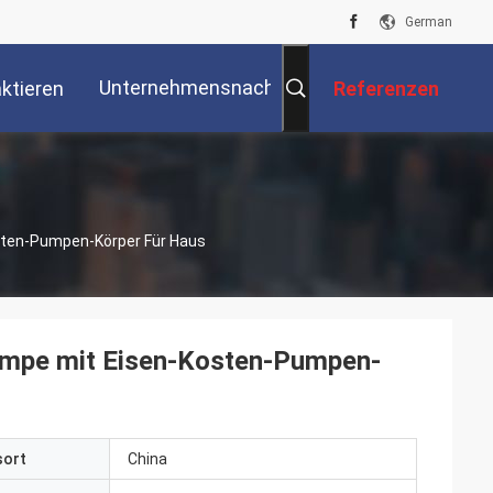
German
Unternehmensnachrichten
ktieren
Referenzen
Sie Uns
sten-Pumpen-Körper Für Haus
umpe mit Eisen-Kosten-Pumpen-
sort
China