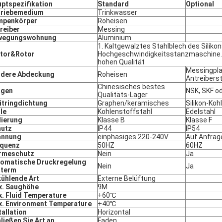
ptspezifikation
Standard
Optional
triebemedium
Trinkwasser
mpenkörper
Roheisen
reiber
Messing
wegungswohnung
Aluminium
1. Kaltgewalztes Stahlblech des Siliko
ator&Rotor
Hochgeschwindigkeitsstanzmaschine. 
hohen Qualität
Messingpla
rdere Abdeckung
Roheisen
Antreibers
Chinesisches bestes
agen
NSK, SKF o
Qualitäts-Lager
itringdichtung
Graphen/keramisches
Silikon-Koh
le
Kohlenstoffstahl
Edelstahl
lierung
Klasse B
Klasse F
hutz
IP44
IP54
annung
einphasiges 220-240V
Auf Anfrag
equenz
50HZ
60HZ
rmeschutz
Nein
Ja
omatische Druckregelung
Nein
Ja
sterm
ühlende Art
Externe Belüftung
x. Saughöhe
9M
. Fluid Temperature
+60℃
. Environment Temperature
+40℃
tallation
Horizontal
ließen Sie Art an
Faden