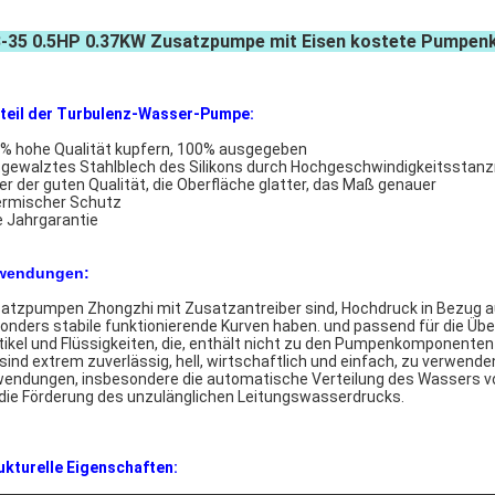
B-35 0.5HP 0.37KW Zusatzpumpe mit Eisen kostete Pumpenk
teil der Turbulenz-Wasser-Pumpe:
% hohe Qualität kupfern, 100% ausgegeben
tgewalztes Stahlblech des Silikons durch Hochgeschwindigkeitssta
er der guten Qualität, die Oberfläche glatter, das Maß genauer
rmischer Schutz
e Jahrgarantie
wendungen:
atzpumpen Zhongzhi mit Zusatzantreiber sind, Hochdruck in Bezug au
onders stabile funktionierende Kurven haben. und passend für die Üb
tikel und Flüssigkeiten, die, enthält nicht zu den Pumpenkomponenten
 sind extrem zuverlässig, hell, wirtschaftlich und einfach, zu verwende
endungen, insbesondere die automatische Verteilung des Wassers v
 die Förderung des unzulänglichen Leitungswasserdrucks.
ukturelle Eigenschaften: