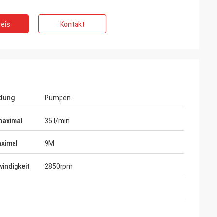
eis
Kontakt
dung
Pumpen
maximal
35 l/min
ximal
9M
rkoğlu
Vadim Zabiiaka
indigkeit
2850rpm
hre sehr Berufs
Zhongzhi tut wirklich gutes auf dem
le Produkte sind
Entwurf und der Herstellung der Produkte.
srüstung
Erfahrene Ingenieure halten uns sehr nett
instand.