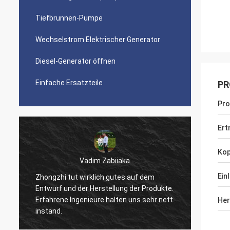
Tiefbrunnen-Pumpe
Wechselstrom Elektrischer Generator
Diesel-Generator öffnen
Einfache Ersatzteile
PR
Pr
Ert
Kop
Vadim Zabiiaka
Ein
Zhongzhi tut wirklich gutes auf dem
Entwurf und der Herstellung der Produkte.
Gute Qu
Erfahrene Ingenieure halten uns sehr nett
mit Ih
Her
instand.