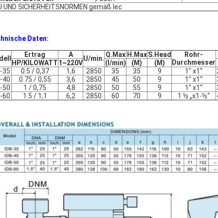
U UND SICHERHEITSNORMEN gemäß Iec
hnische Daten:
Ertrag
A
Q.Max
H.Max
S.Head
Rohr-
ell
U/min.
Durchmesser
HP/KILOWATT
1~220V
(l/min)
(M)
(M)
-35
0.5 / 0,37
1,6
2850
35
35
9
1" x1“
-40
0.75 / 0,55
3,6
2850
45
50
9
1" x1“
-50
1 / 0,75
4,8
2850
50
55
9
1" x1“
-60
1.5 / 1,1
6,2
2850
60
70
9
1 ½ „x1-½“