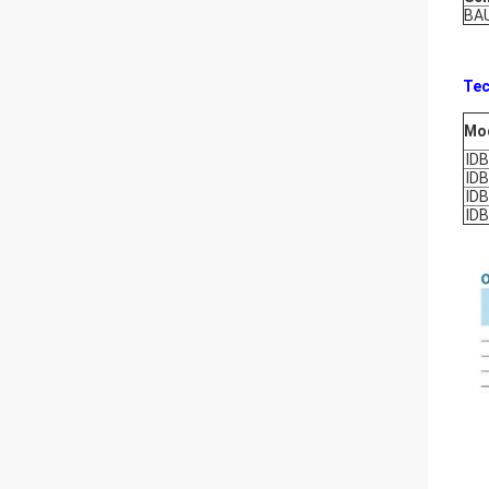
BA
Tec
Mod
IDB
IDB
IDB
IDB