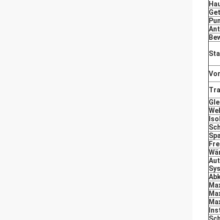
Hau
Ge
Pu
Ant
Be
St
Vo
Tr
Gle
Wel
Iso
Sc
Sp
Fr
Wä
Aut
Sy
Abk
Ma
Max
Max
Ins
Sch