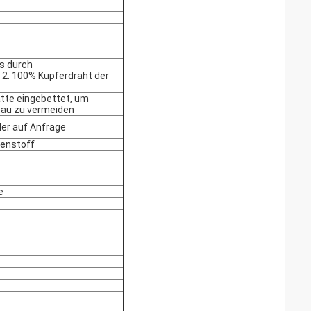
ns durch
2. 100% Kupferdraht der
tte eingebettet, um
tau zu vermeiden
der auf Anfrage
lenstoff
e