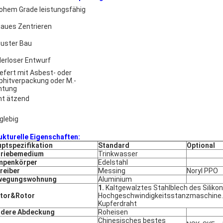
hohem Grade leistungsfähig
aues Zentrieren
uster Bau
lerloser Entwurf
iefert mit Asbest- oder
phitverpackung oder M.-
htung
ht ätzend
glebig
ukturelle Eigenschaften:
ptspezifikation
Standard
Optional
triebemedium
Trinkwasser
mpenkörper
Edelstahl
reiber
Messing
Noryl PPO
wegungswohnung
Aluminium
1.
Kaltgewalztes Stahlblech des Siliko
ator&Rotor
Hochgeschwindigkeitsstanzmaschine. 
Kupferdraht
rdere Abdeckung
Roheisen
Chinesisches bestes