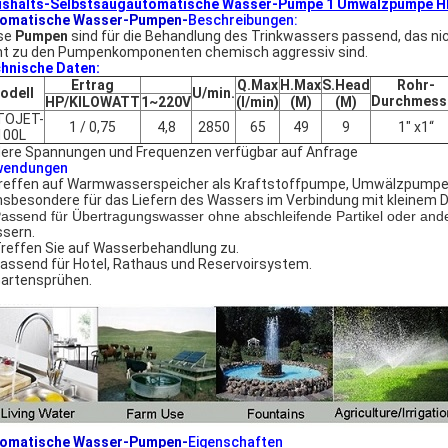
shalts-Selbstsaugautomatische Wasser-Pumpe 1 Umwälzpumpe H
omatische Wasser-Pumpen-
Beschreibungen:
se
Pumpen
sind für die Behandlung des Trinkwassers passend, das nich
ht zu den Pumpenkomponenten chemisch aggressiv sind.
hnische Daten:
Ertrag
Q.Max
H.Max
S.Head
Rohr-
odell
U/min.
Durchmess
HP/KILOWATT
1~220V
(l/min)
(M)
(M)
TOJET-
1 / 0,75
4,8
2850
65
49
9
1" x1“
100L
ere Spannungen und Frequenzen verfügbar auf Anfrage
wendungen
reffen auf Warmwasserspeicher als Kraftstoffpumpe, Umwälzpumpe
nsbesondere für das Liefern des Wassers im Verbindung mit kleinem 
assend für Übertragungswasser ohne abschleifende Partikel oder ander
sern.
Treffen Sie auf Wasserbehandlung zu.
passend für Hotel, Rathaus und Reservoirsystem.
Gartensprühen.
omatische Wasser-Pumpen-
Eigenschaften