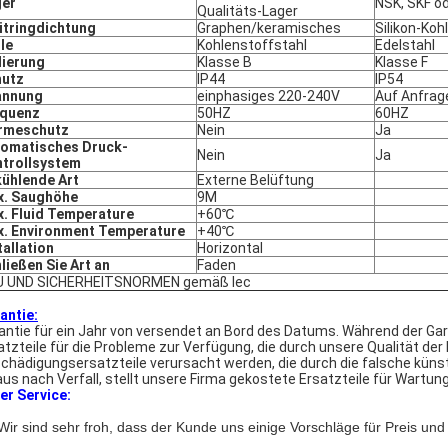
ger
NSK, SKF o
Qualitäts-Lager
itringdichtung
Graphen/keramisches
Silikon-Koh
le
Kohlenstoffstahl
Edelstahl
lierung
Klasse B
Klasse F
hutz
IP44
IP54
annung
einphasiges 220-240V
Auf Anfrag
equenz
50HZ
60HZ
rmeschutz
Nein
Ja
omatisches Druck-
Nein
Ja
trollsystem
ühlende Art
Externe Belüftung
x. Saughöhe
9M
. Fluid Temperature
+60℃
. Environment Temperature
+40℃
tallation
Horizontal
ließen Sie Art an
Faden
U UND SICHERHEITSNORMEN gemäß Iec
antie:
antie für ein Jahr von versendet an Bord des Datums. Während der Gar
atzteile für die Probleme zur Verfügung, die durch unsere Qualität d
chädigungsersatzteile verursacht werden, die durch die falsche küns
aus nach Verfall, stellt unsere Firma gekostete Ersatzteile für Wartun
er Service:
 Wir sind sehr froh, dass der Kunde uns einige Vorschläge für Preis und