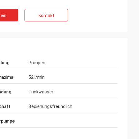
eis
Kontakt
dung
Pumpen
maximal
52 l/min
ndung
Trinkwasser
Vadim Zabiiaka
chaft
Bedienungsfreundlich
hongzhi tut wirklich gutes auf dem
ntwurf und der Herstellung der Produkte.
rfahrene Ingenieure halten uns sehr nett
erpumpe
nstand.