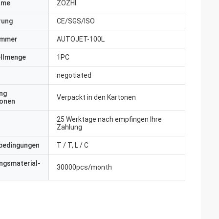
ame
ZOZHI
erung
CE/SGS/ISO
ummer
AUTOJET-100L
ellmenge
1PC
negotiated
ng
Verpackt in den Kartonen
ionen
25 Werktage nach empfingen Ihre
Zahlung
bedingungen
T / T, L / C
ngsmaterial-
30000pcs/month