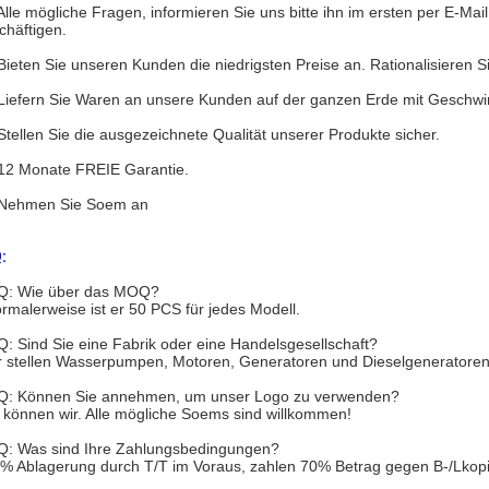
 Alle mögliche Fragen, informieren Sie uns bitte ihn im ersten per E-Mail
chäftigen.
 Bieten Sie unseren Kunden die niedrigsten Preise an. Rationalisieren
 Liefern Sie Waren an unsere Kunden auf der ganzen Erde mit Geschwin
 Stellen Sie die ausgezeichnete Qualität unserer Produkte sicher.
 12 Monate FREIE Garantie.
 Nehmen Sie Soem an
:
 Q: Wie über das MOQ?
ormalerweise ist er 50 PCS für jedes Modell.
 Q: Sind Sie eine Fabrik oder eine Handelsgesellschaft?
ir stellen Wasserpumpen, Motoren, Generatoren und Dieselgeneratoren 
 Q: Können Sie annehmen, um unser Logo zu verwenden?
a können wir. Alle mögliche Soems sind willkommen!
 Q: Was sind Ihre Zahlungsbedingungen?
0% Ablagerung durch T/T im Voraus, zahlen 70% Betrag gegen B-/Lkopi