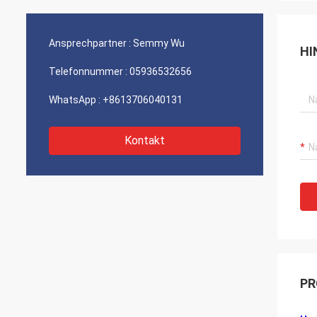
Ansprechpartner :
Semmy Wu
HI
Telefonnummer :
05936532656
WhatsApp :
+8613706040131
Kontakt
PR