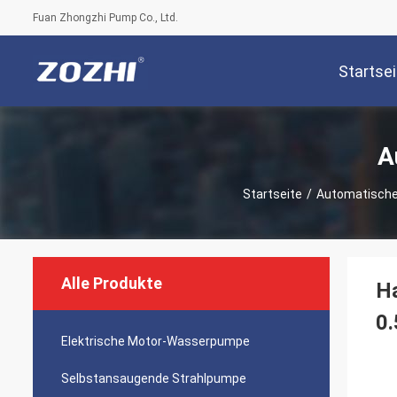
Fuan Zhongzhi Pump Co., Ltd.
Startsei
A
Startseite
/
Automatisch
Alle Produkte
H
0
Elektrische Motor-Wasserpumpe
Selbstansaugende Strahlpumpe