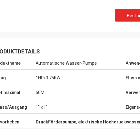
Bestpr
ODUKTDETAILS
oduktname
Automatische Wasser-Pumpe
Anwen
rag
1HP/0.75KW
Fluss 
f maximal
50M
Verwe
Mr.Yılmaz Türkoğlu
lass/Ausgang
1" x1“
Eigens
Haben für mehr als 3 Jahre sehr Berufs
Z
wir
zusammengearbeitet. alle Produkte sind
E
in unseren Arten der Ausrüstung
E
vorheben
DruckFörderpumpe
,
elektrische Hochdruckwass
adaequat. Danke.
i