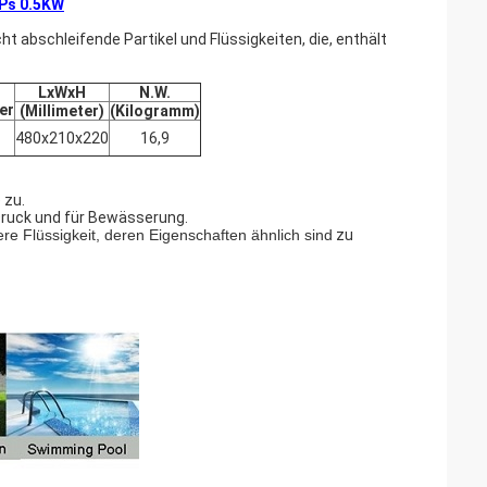
Ps 0.5KW
t abschleifende Partikel und Flüssigkeiten, die, enthält
LxWxH
N.W.
er
(Millimeter)
(Kilogramm)
480x210x220
16,9
 zu.
Druck und für Bewässerung.
e Flüssigkeit, deren Eigenschaften ähnlich sind
zu