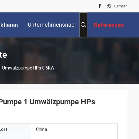
German
Unternehmensnachrichten
ktieren
Referenzen
Sie Uns
te
 1 Umwälzpumpe HPs 0.5KW
r-Pumpe 1 Umwälzpumpe HPs
sort
China