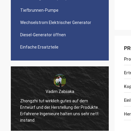
Tiefbrunnen-Pumpe
Wechselstrom Elektrischer Generator
Diesel-Generator öffnen
Einfache Ersatzteile
PR
Pr
Ert
Kop
m Zabiiaka
Mr.Reuben-kimwolo
Ein
lich gutes auf dem
rstellung der Produkte.
Gute Qualität, große Hersteller, sind 
re halten uns sehr nett
mit Ihren Produkten glücklich.
Her