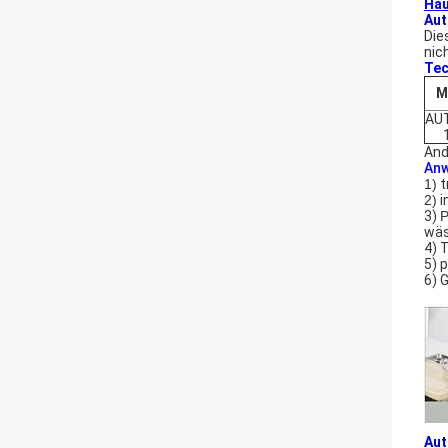
Hau
Aut
Die
nic
Tec
M
AU
And
An
1)
t
2)
i
3)
P
wäs
4) 
5) 
6) 
Aut