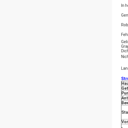
In 
Gen
Rob
Feh
Gel
Gra
Dic
Nic
Lan
Str
Hau
Ge
Pu
Ant
Be
St
Vo