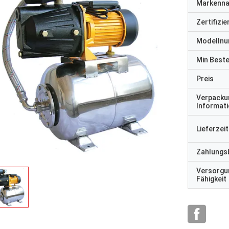
Markenn
Zertifizi
Modelln
Min Best
Preis
Verpacku
Informat
Lieferzeit
Zahlungs
Versorgu
Fähigkeit