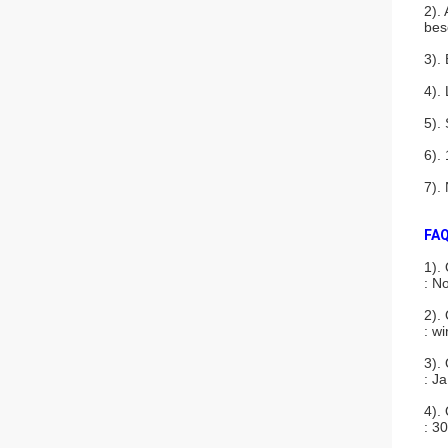
2).
bes
3).
4).
5).
6).
7).
FAQ
1).
: N
2).
: w
3).
: J
4).
: 3