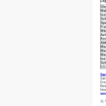
La
Gle
Wel
Iso
Sc
Sp
Fr
Wä
Aut
Kon
Abk
Ma
Max
Max
Ins
Sch
BA
Gar
Gar
Ers
Bes
hin
uns
1).