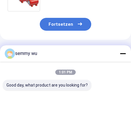
Fortsetzen
Empfohlene Produkte
semmy wu
1:01 PM
Good day, what product are you looking for?
Energiesparende
Haushalts-
2,2 Druck-Sta
automatische
automatische
automatische
Wasser-Pumpe hohe
Wasser-Pumpe 1,5" X
Wasser-Pump
Strömungsgeschwindigkeit
1,5" Rohr-Größe 2 L
biegsames
0,55 Kilowatts 0,75
Behälter-einphasiges
Trägermateria
Bestpreis
Bestpreis
Bestprei
HP ZZHm-550A
Förderungsdu