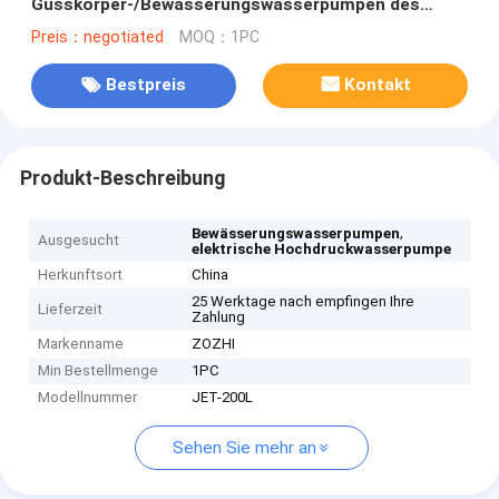
Gusskörper-/Bewässerungswasserpumpen des
wassers 2HP
Preis：negotiated
MOQ：1PC
Bestpreis
Kontakt
Produkt-Beschreibung
,
Bewässerungswasserpumpen
Ausgesucht
elektrische Hochdruckwasserpumpe
Herkunftsort
China
25 Werktage nach empfingen Ihre
Lieferzeit
Zahlung
Markenname
ZOZHI
Min Bestellmenge
1PC
Modellnummer
JET-200L
Sehen Sie mehr an