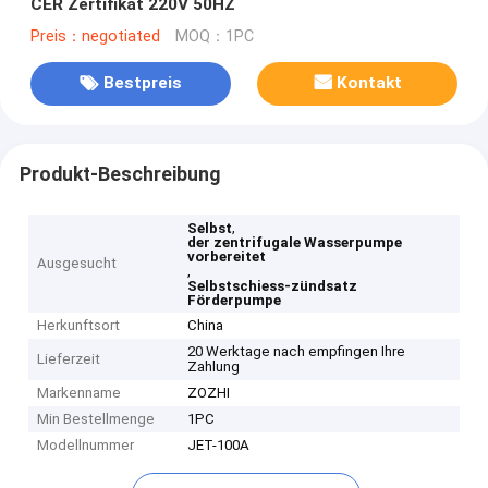
CER Zertifikat 220V 50HZ
Preis：negotiated
MOQ：1PC
Bestpreis
Kontakt
Produkt-Beschreibung
,
Selbst
der zentrifugale Wasserpumpe
vorbereitet
Ausgesucht
,
Selbstschiess-zündsatz
Förderpumpe
Herkunftsort
China
20 Werktage nach empfingen Ihre
Lieferzeit
Zahlung
Markenname
ZOZHI
Min Bestellmenge
1PC
Modellnummer
JET-100A