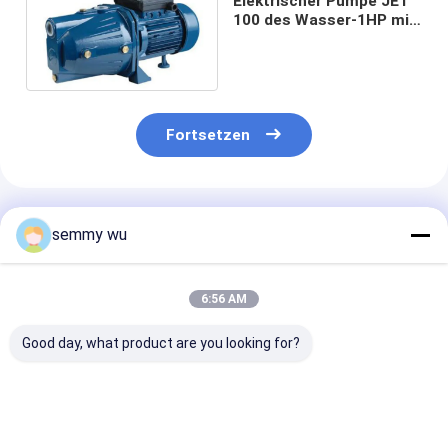
Elektrischer Pumpe JET
100 des Wasser-1HP mit
CER Zertifikat 220V 50HZ
Fortsetzen
Empfohlene Produkte
semmy wu
6:56 AM
Good day, what product are you looking for?
Edelstahl JET-
Versenkbare
Rostfreie
zentrifugale
Kreiselpumpe der
Wasserpumpe 