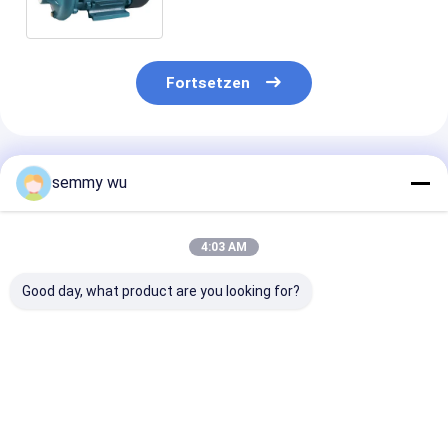
Fortsetzen
Empfohlene Produkte
semmy wu
4:03 AM
Good day, what product are you looking for?
Zentrifugaler
CPM-130L 0.37KW
Doppelte
inländischer großer
0.5HP IP44
zentrifugale 
Kapazitätsfluß der
zentrifugale Wasser-
Pumpe des
Wasserpumpen
Pumpe
Antreiber-SC
DTM-18 bis 500
0.75KW 1HP
Bestpreis
Bestpreis
Bestprei
l/min