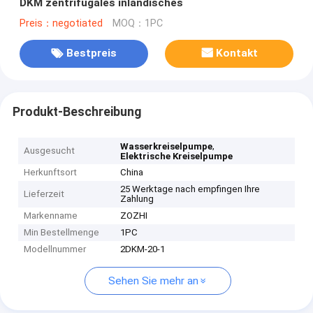
DKM zentrifugales inländisches
Preis：negotiated
MOQ：1PC
Bestpreis
Kontakt
Produkt-Beschreibung
,
Wasserkreiselpumpe
Ausgesucht
Elektrische Kreiselpumpe
Herkunftsort
China
25 Werktage nach empfingen Ihre
Lieferzeit
Zahlung
Markenname
ZOZHI
Min Bestellmenge
1PC
Modellnummer
2DKM-20-1
Sehen Sie mehr an