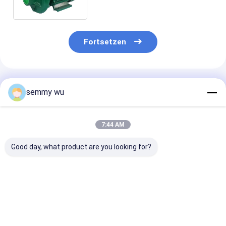
Wasser-Pumpen 1.5DKM-20
Fortsetzen
Empfohlene Produkte
semmy wu
7:44 AM
Good day, what product are you looking for?
Zentrifugaler
CPM-130L 0.37KW
Doppelte
inländischer großer
0.5HP IP44
zentrifugale 
Kapazitätsfluß der
zentrifugale Wasser-
Pumpe des
Wasserpumpen
Pumpe
Antreiber-SC
DTM-18 bis 500
0.75KW 1HP
Bestpreis
Bestpreis
Bestprei
l/min