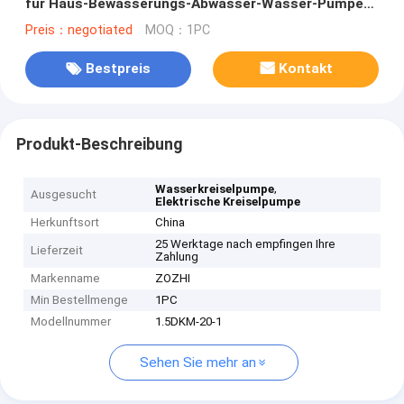
für Haus-Bewässerungs-Abwasser-Wasser-Pumpen
1.5DKM-20
Preis：negotiated
MOQ：1PC
Bestpreis
Kontakt
Produkt-Beschreibung
,
Wasserkreiselpumpe
Ausgesucht
Elektrische Kreiselpumpe
Herkunftsort
China
25 Werktage nach empfingen Ihre
Lieferzeit
Zahlung
Markenname
ZOZHI
Min Bestellmenge
1PC
Modellnummer
1.5DKM-20-1
Sehen Sie mehr an