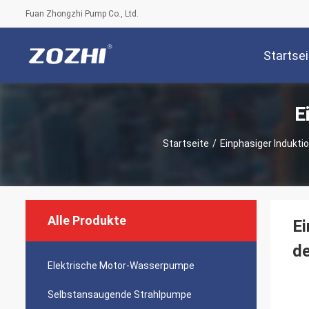
Fuan Zhongzhi Pump Co., Ltd.
Startsei
E
Startseite
/
Einphasiger Indukt
Alle Produkte
Ei
d
Elektrische Motor-Wasserpumpe
Selbstansaugende Strahlpumpe