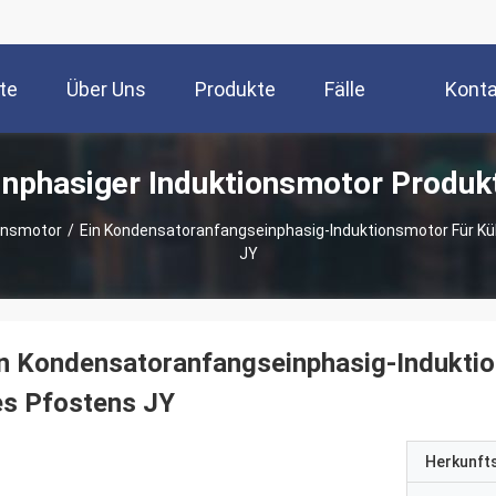
te
Über Uns
Produkte
Fälle
Konta
inphasiger Induktionsmotor Produk
ionsmotor
/
Ein Kondensatoranfangseinphasig-Induktionsmotor Für Kü
JY
n Kondensatoranfangseinphasig-Induktio
es Pfostens JY
Herkunft