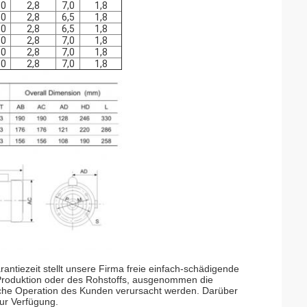
50
2,8
7,0
1,8
50
2,8
6,5
1,8
50
2,8
6,5
1,8
50
2,8
7,0
1,8
50
2,8
7,0
1,8
50
2,8
7,0
1,8
ntiezeit stellt unsere Firma freie einfach-schädigende
r Produktion oder des Rohstoffs, ausgenommen die
liche Operation des Kunden verursacht werden. Darüber
zur Verfügung.