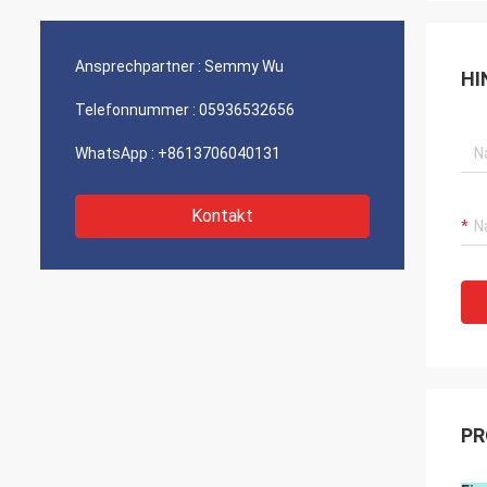
Ansprechpartner :
Semmy Wu
HI
Telefonnummer :
05936532656
WhatsApp :
+8613706040131
Kontakt
PR