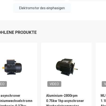
Elektromotor des einphasigen
HLENE PRODUKTE
DEO
VIDEO
V
 asynchroner
Aluminium-2800rpm
ML9
iniumwechselstrommotor
0.75kw 1hp asynchroner
1.1