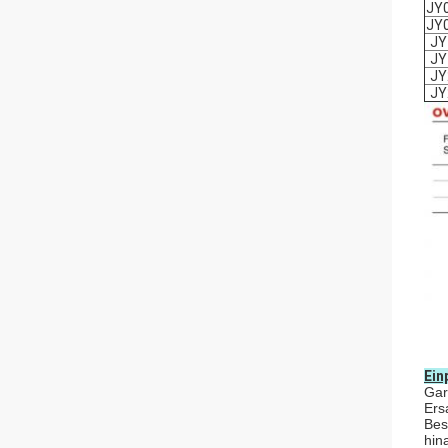
JY
JY
JY
JY
JY
JY
Ein
Gar
Ers
Bes
hin