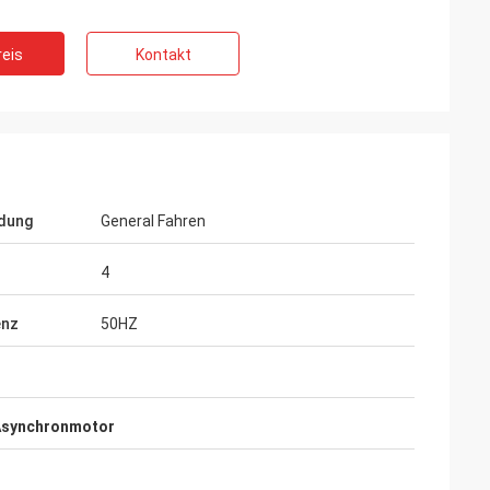
eis
Kontakt
dung
General Fahren
4
enz
50HZ
rkoğlu
Vadim Zabiiaka
hre sehr Berufs
Zhongzhi tut wirklich gutes auf dem
le Produkte sind
Entwurf und der Herstellung der Produkte.
srüstung
Erfahrene Ingenieure halten uns sehr nett
Asynchronmotor
instand.