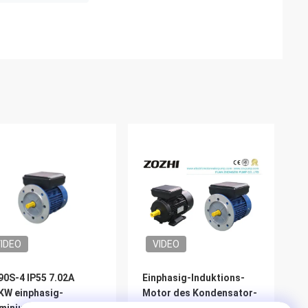
IDEO
VIDEO
0S-4 IP55 7.02A
Einphasig-Induktions-
KW einphasig-
Motor des Kondensator-