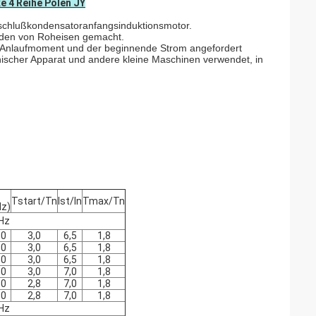
 4 Reihe Polen JY
zschlußkondensatoranfangsinduktionsmotor.
rden von Roheisen gemacht.
in Anlaufmoment und der beginnende Strom angefordert
nischer Apparat und andere kleine Maschinen verwendet, in
Tstart/Tn
Ist/In
Tmax/Tn
Hz)
Hz
50
3,0
6,5
1,8
50
3,0
6,5
1,8
50
3,0
6,5
1,8
50
3,0
7,0
1,8
50
2,8
7,0
1,8
50
2,8
7,0
1,8
Hz