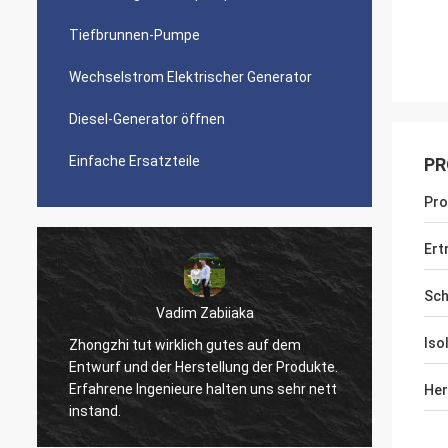
Tiefbrunnen-Pumpe
Wechselstrom Elektrischer Generator
Diesel-Generator öffnen
Einfache Ersatzteile
PR
Pr
Ert
Sch
Vadim Zabiiaka
Iso
Zhongzhi tut wirklich gutes auf dem
Entwurf und der Herstellung der Produkte.
Gute Qu
Erfahrene Ingenieure halten uns sehr nett
mit Ih
Her
instand.