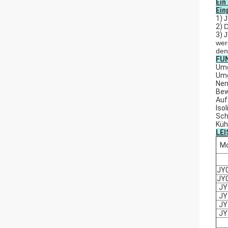
Ein
Ein
1)
J
2)
D
3)
J
wer
den
FU
Umg
Umg
Nen
Bew
Auf
Iso
Sch
Küh
LE
Mo
JY
JY
JY
JY
JY
JY