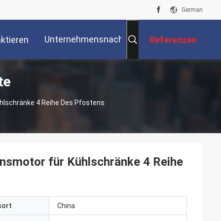
German
Unternehmensnachrichten
ktieren
Referenzen
te
Sie Uns
hlschränke 4 Reihe Des Pfostens
nsmotor für Kühlschränke 4 Reihe
sort
China