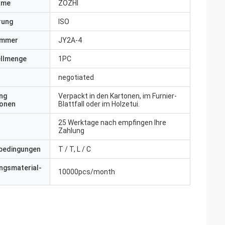
ame
ZOZHI
erung
ISO
ummer
JY2A-4
ellmenge
1PC
negotiated
ng
Verpackt in den Kartonen, im Furnier-
ionen
Blattfall oder im Holzetui.
25 Werktage nach empfingen Ihre
Zahlung
bedingungen
T / T, L / C
ngsmaterial-
10000pcs/month