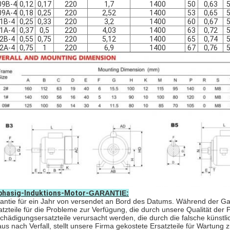
09B-4
0,12
0,17
220
1,7
1400
50
0,63
09A-4
0,18
0,25
220
2,52
1400
53
0,65
1B-4
0,25
0,33
220
3,2
1400
60
0,67
1A-4
0,37
0,5
220
4,03
1400
63
0,72
2B-4
0,55
0,75
220
5,12
1400
65
0,74
2A-4
0,75
1
220
6,9
1400
67
0,76
phasig-Induktions-Motor-
GARANTIE:
antie für ein Jahr von versendet an Bord des Datums. Während der Gara
atzteile für die Probleme zur Verfügung, die durch unsere Qualität de
chädigungsersatzteile verursacht werden, die durch die falsche künst
aus nach Verfall, stellt unsere Firma gekostete Ersatzteile für Wartung 