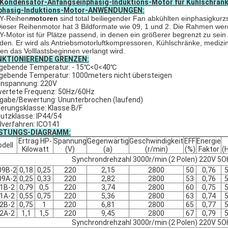
 Kondensator-Anfangseinphasig-Induktions-Motor für Kühlschränke
phasig-Induktions-Motor-ANWENDUNGEN:
Y-Reihen
motoren
sind total beiliegender Fan abkühlten einphasigkur
ieser Reihenmotor hat 3 Bildformate wie 09, 1 und 2. Die Rahmen we
Y-Motor ist für Plätze passend, in denen ein größerer begrenzt zu se
den. Er wird als Antriebsmotorluftkompressoren, Kühlschränke, medizi
en das Volllastsbeginnen verlangt wird.
NKTIONIERENDE GRENZEN:
ebende Temperatur: - 15℃<0<40℃
ebende Temperatur: 1000meters nicht übersteigen
nspannung: 220V
ertete Frequenz: 50Hz/60Hz
gabe/Bewertung: Ununterbrochen (laufend)
lierungsklasse: Klasse B/F
utzklasse: IP44/54
lverfahren: ICO141
ISTUNGS-DIAGRAMM:
Ertrag HP-
Spannung
Gegenwärtig
Geschwindigkeit
EFF
Energie
dell
Kilowatt
(V)
(a)
(r/min)
(%)
Faktor
(
Synchrondrehzahl 3000r/min (2 Polen) 220V 5O
09B-2
0,18
0,25
220
2,15
2800
50
0,76
09A-2
0,25
0,33
220
2,82
2800
53
0,76
1B-2
0,79
0,5
220
3,74
2800
60
0,75
1A-2
0,55
0,75
220
5,36
2800
63
0,74
2B-2
0,75
1
220
6,81
2800
65
0,77
2A-2
1,1
1,5
220
9,45
2800
67
0,79
Synchrondrehzahl 3000r/min (2 Polen) 220V 5O