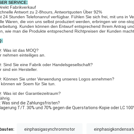
SER SERVICE:
irekt Fabrikverkauf
schnelle Antwort zu 2-8hours, Antwortquoten Über 92%
ist 24 Stunden Telefonanruf verfügbar. Fühlen Sie sich frei, mit uns in V
Alle Waren, die von uns selbst produziert werden, erbringen wir one-s
arbeitung. Kunden können den Entwurf entsprechend Ihrem Antrag und B
en, wie man die Produkte entsprechend Richtpreisen der Kunden macht
Q:
: Was ist das MOQ?
ir nehmen einteiliges an.
Q: Sind Sie eine Fabrik oder Handelsgesellschaft?
r sind ein Hersteller.
Q: Können Sie unter Verwendung unseres Logos annehmen?
a können wir Soem für Sie tun.
Q: Was ist der Garantiezeitraum?
jährig.
Q: Was sind die Zahlungsfristen?
blagerung T/T. 30% und 70% gegen die Querstations-Kopie oder LC 100
auten:
einphasigasynchronmotor
einphasigkondensat