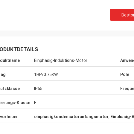
Bestpr
ODUKTDETAILS
oduktname
Einphasig-Induktions-Motor
Anwen
rag
1HP/0.75KW
Pole
utzklasse
IP55
Frequ
Mr.Yılmaz Tü
Mr.Reuben-kimwolo
lierungs-Klasse
F
Haben für mehr als 3 Ja
alität, große Hersteller, sind wir
zusammengearbeitet. al
ren Produkten glücklich.
in unseren Arten der Au
vorheben
einphasigkondensatoranfangsmotor
,
Einphasig-
adaequat. Danke.