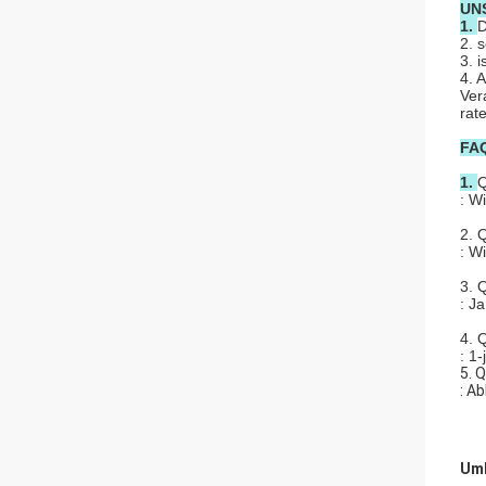
UN
1.
D
2. 
3. 
4. 
Ver
rat
FA
1.
Q
: W
2. 
: Wi
3. 
: J
4. 
: 1-
5. 
: A
Umb