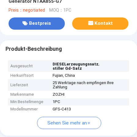
Generator NTAA855-G7
Preis：negotiated
MOQ：1PC
Bestpreis
Kontakt
Produkt-Beschreibung
,
DIESELerzeugungssatz
Ausgesucht
stiller Gd-Satz
Herkunftsort
Fujian, China
25 Werktage nach empfingen Ihre
Lieferzeit
Zahlung
Markenname
ZOZHI
Min Bestellmenge
1PC
Modellnummer
GFS-C413
Sehen Sie mehr an