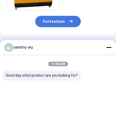
Fortsetzen
Empfohlene Produkte
semmy wu
11:56 AM
Good day, what product are you looking for?
Überdachung Typ
stiller
Super stilles
30kw stiller Diesel
Dieselgenerator
Dieselmotorge
Generator cummins
100KW mit Ricardo-
25kva Diesel-g
Motor Schalldicht
Maschine R6105IZLD
für Hotelgebr
recardo Masch
Bestpreis
Bestpreis
Bestprei
K4100D