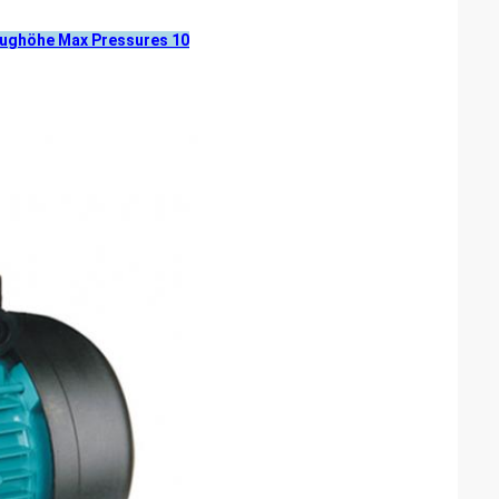
aughöhe Max Pressures 10