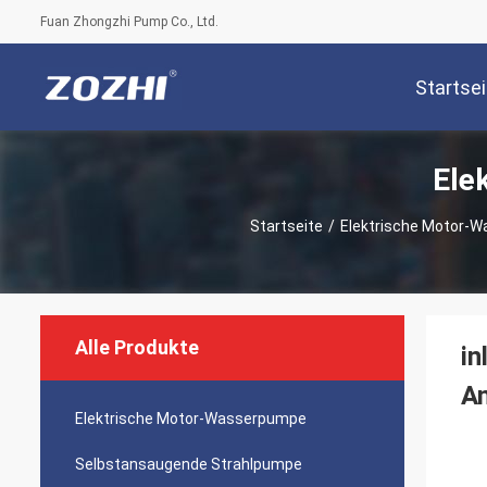
Fuan Zhongzhi Pump Co., Ltd.
Startsei
Ele
Startseite
/
Elektrische Motor-
Alle Produkte
in
A
Elektrische Motor-Wasserpumpe
Selbstansaugende Strahlpumpe