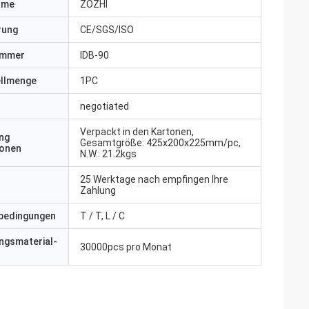
ame
ZOZHI
erung
CE/SGS/ISO
ummer
IDB-90
ellmenge
1PC
negotiated
Verpackt in den Kartonen,
ng
Gesamtgröße: 425x200x225mm/pc,
ionen
N.W.: 21.2kgs
25 Werktage nach empfingen Ihre
Zahlung
bedingungen
T / T, L / C
ngsmaterial-
30000pcs pro Monat