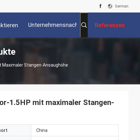
German
Unternehmensnachrichten
ktieren
Referenzen
ukte
Sie Uns
it Maximaler Stangen-Ansaughöhe
or-1.5HP mit maximaler Stangen-
sort
China