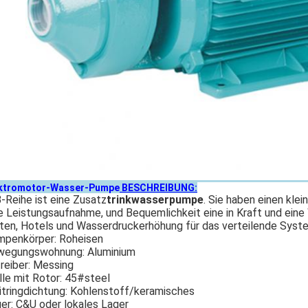
ktromotor-Wasser-Pumpe
BESCHREIBUNG:
-Reihe ist eine Zusatz
trinkwasserpumpe
. Sie haben einen klei
e Leistungsaufnahme, und Bequemlichkeit eine in Kraft und eine
ten, Hotels und Wasserdruckerhöhung für das verteilende Syst
penkörper: Roheisen
wegungswohnung: Aluminium
reiber: Messing
le mit Rotor: 45#steel
itringdichtung: Kohlenstoff/keramisches
er: C&U oder lokales Lager