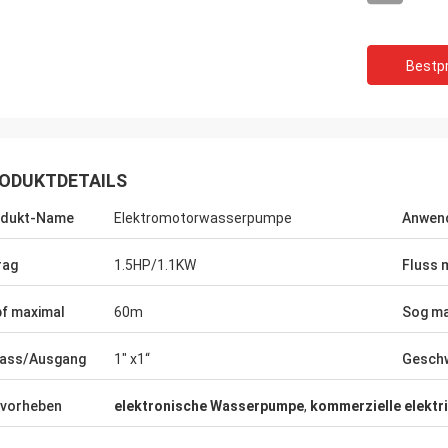
Bestpr
ODUKTDETAILS
odukt-Name
Elektromotorwasserpumpe
Anwen
rag
1.5HP/1.1KW
Fluss 
f maximal
60m
Sog ma
Mr.Yılmaz Türkoğlu
.Reuben-kimwolo
Haben für mehr als 3 Jahre sehr
lass/Ausgang
1" x1“
Geschw
große Hersteller, sind wir
zusammengearbeitet. alle Produ
ukten glücklich.
in unseren Arten der Ausrüstun
vorheben
elektronische Wasserpumpe
,
kommerzielle elekt
adaequat. Danke.