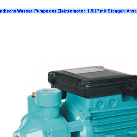
ändische Wasser-Pumpe des Elektromotor-1.5HP mit Stangen-Ans