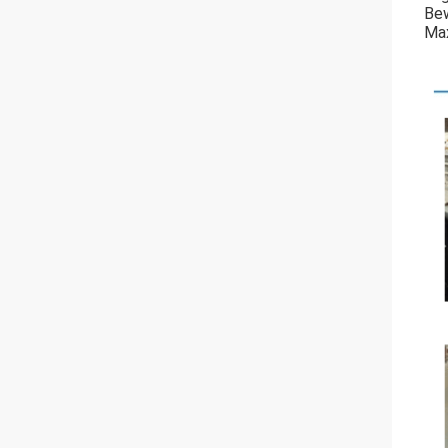
Bew
Max