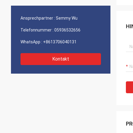
Ansprechpartner :
Semmy Wu
HI
Telefonnummer :
05936532656
WhatsApp :
+8613706040131
Kontakt
PR