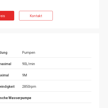
eis
Kontakt
dung
Pumpen
maximal
90L/min
ximal
9M
Vadim Zabiiaka
 Berufs
Zhongzhi tut wirklich gutes auf dem
indigkeit
2850rpm
kte sind
Entwurf und der Herstellung der Produkte.
g
Erfahrene Ingenieure halten uns sehr nett
rische Wasserpumpe
instand.