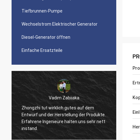
Tiefbrunnen-Pumpe
Wechselstrom Elektrischer Generator
Diesel-Generator öffnen
Einfache Ersatzteile
PR
Pr
Ert
Kop
Vadim Zabiiaka
Mr
Zhongzhi tut wirklich gutes auf dem
Ein
Entwurf und der Herstellung der Produkte.
Gute Qualität, 
Erfahrene Ingenieure halten uns sehr nett
mit Ihren Prod
Her
instand.