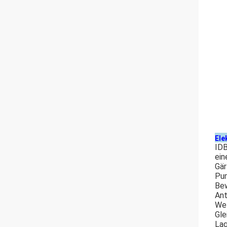
Ele
IDB
ein
Gär
Pum
Be
Ant
Wel
Gle
Lag