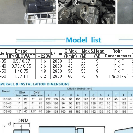
Ertrag
Q.Max
H.Max
S.Head
Rohr-
ell
U/min.
Durchmesser
HP/KILOWATT
1~220V
(l/min)
(M)
(M)
-35
0.5 / 0,37
1,6
2850
35
35
9
1" x1“
-40
0.75 / 0,55
3,6
2850
45
50
9
1" x1“
-50
1 / 0,75
4,8
2850
50
55
9
1" x1“
-60
1.5 / 1,1
6,2
2850
60
70
9
1 ½ „x1-½“