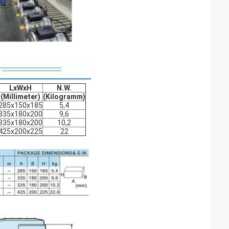
LxWxH
N.W.
(Millimeter)
(Kilogramm)
285x150x185
5,4
335x180x200
9,6
335x180x200
10,2
425x200x225
22