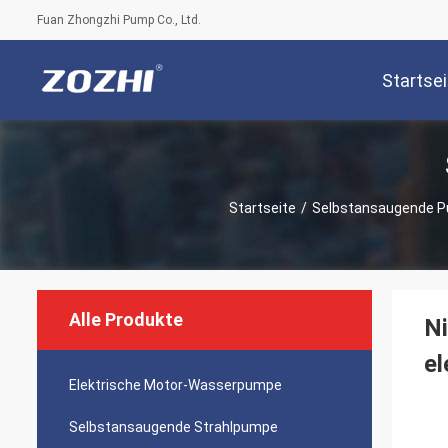
Fuan Zhongzhi Pump Co., Ltd.
Startsei
Startseite
/
Selbstansaugende 
Alle Produkte
Ni
e
Elektrische Motor-Wasserpumpe
Selbstansaugende Strahlpumpe