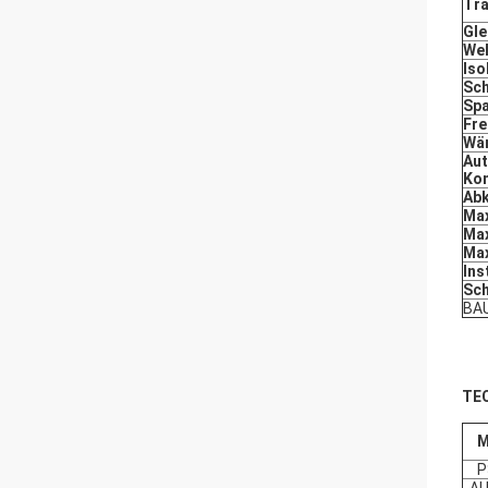
Tr
Gle
Wel
Iso
Sc
Sp
Fr
Wä
Aut
Kon
Abk
Ma
Max
Max
Ins
Sch
BA
TE
M
P