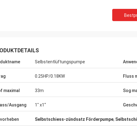
Bestpr
ODUKTDETAILS
oduktname
Selbstentlüftungspumpe
Anwen
rag
0.25HP/0.18KW
Fluss 
f maximal
33m
Sog ma
Mr.Yılmaz Türkoğlu
Vadim Zabi
lass/Ausgang
1" x1“
Geschw
für mehr als 3 Jahre sehr Berufs
Zhongzhi tut wirklich g
engearbeitet. alle Produkte sind
Entwurf und der Herstel
eren Arten der Ausrüstung
Erfahrene Ingenieure hal
vorheben
Selbstschiess-zündsatz Förderpumpe
,
Selbstsch
at. Danke.
instand.