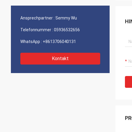
Ansprechpartner :
Semmy Wu
HI
Telefonnummer :
05936532656
WhatsApp :
+8613706040131
Kontakt
PR