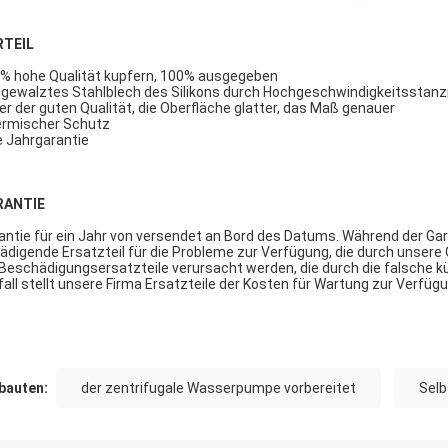
RTEIL
% hohe Qualität kupfern, 100% ausgegeben
tgewalztes Stahlblech des Silikons durch Hochgeschwindigkeitssta
er der guten Qualität, die Oberfläche glatter, das Maß genauer
rmischer Schutz
e Jahrgarantie
RANTIE
antie für ein Jahr von versendet an Bord des Datums. Während der Gara
ädigende Ersatzteil für die Probleme zur Verfügung, die durch unser
 Beschädigungsersatzteile verursacht werden, die durch die falsche 
fall stellt unsere Firma Ersatzteile der Kosten für Wartung zur Verfügu
auten:
der zentrifugale Wasserpumpe vorbereitet
Selb