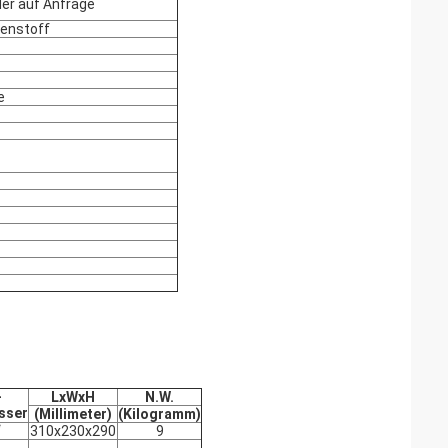
der auf Anfrage
lenstoff
e
-
LxWxH
N.W.
sser
(Millimeter)
(Kilogramm)
“
310x230x290
9