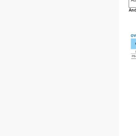
AU
And