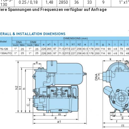
TOPS-
0.25 / 0,18
1,48
2850
36
33
9
1" x1
130
ere Spannungen und Frequenzen verfügbar auf Anfrage