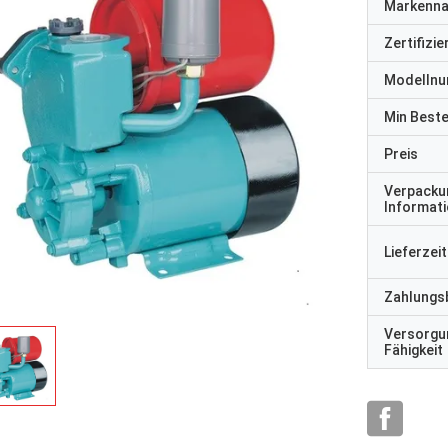
Markenn
Zertifizi
Modelln
Min Best
Preis
Verpacku
Informat
Lieferzeit
Zahlungs
Versorgu
Fähigkeit