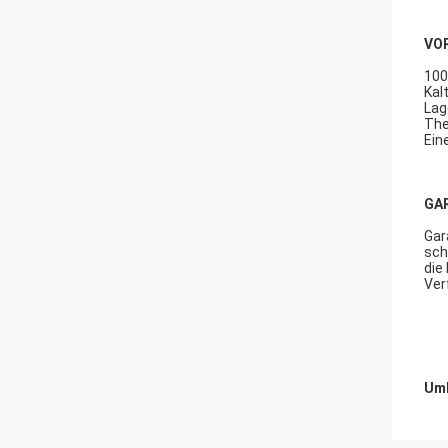
VO
100
Kal
Lag
The
Ein
GA
Gar
sch
die
Ver
Umb