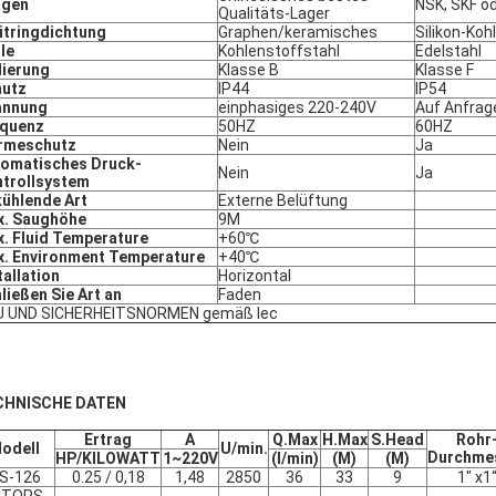
agen
NSK, SKF o
Qualitäts-Lager
itringdichtung
Graphen/keramisches
Silikon-Koh
le
Kohlenstoffstahl
Edelstahl
lierung
Klasse B
Klasse F
hutz
IP44
IP54
annung
einphasiges 220-240V
Auf Anfrag
equenz
50HZ
60HZ
rmeschutz
Nein
Ja
omatisches Druck-
Nein
Ja
trollsystem
ühlende Art
Externe Belüftung
x. Saughöhe
9M
. Fluid Temperature
+60℃
. Environment Temperature
+40℃
tallation
Horizontal
ließen Sie Art an
Faden
U UND SICHERHEITSNORMEN gemäß Iec
CHNISCHE DATEN
Ertrag
A
Q.Max
H.Max
S.Head
Rohr
odell
U/min.
Durchme
HP/KILOWATT
1~220V
(l/min)
(M)
(M)
S-126
0.25 / 0,18
1,48
2850
36
33
9
1" x1