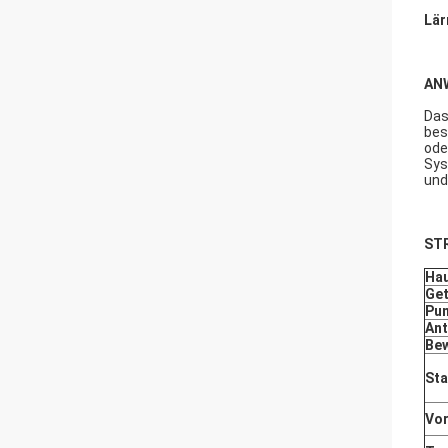
Lär
AN
Das
bes
ode
Sys
und
ST
Hau
Ge
Pu
Ant
Be
St
Vo