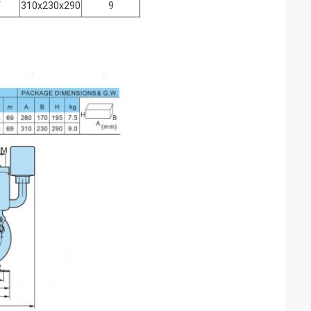
“
310x230x290
9