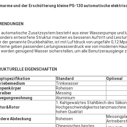
marme und der Erschütterung kleine PS-130 automatische elektri
WENDUNGEN
 automatische Zusatzsystem besteht aus einer Wasserpumpe und luft
onders entworfene Struktur machen es besseren Auftritt und Leistu
r der genannte Druckbehälter, ist mit Luftdruck von ungefähr 0,12 Mpa 
teme geben passenden Leitungswasserdruck wie von modernen Haush
 werden genügend Wasser sicherstellen, um alle Benutzerausgänge zu
RUKTURELLE EIGENSCHAFTEN
ptspezifikation
Standard
Optional
triebemedium
Trinkwasser
mpenkörper
Roheisen
reiber
Messing
wegungswohnung
Aluminium
1. Kaltgewalztes Stahlblech des Siliko
ator&Rotor
Hochgeschwindigkeitsstanzmaschine. 
hohen Qualität
Messingpla
rdere Abdeckung
Roheisen
Antreibers
Chinesisches bestes