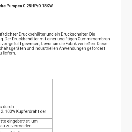
sche Pumpen 0.25HP/0.18KW
dichter Druckbehälter und ein Druckschalter. Die
ng. Der Druckbehälter mit einer ungiftigen Gummimembran
vor-gefüllt gewesen, bevor sie die Fabrik verließen. Diese
altsgeräten und industriellen Anwendungen gefordert
 liefern.
ns durch
2. 100% Kupferdraht der
tte eingebettet, um
tau zu vermeiden