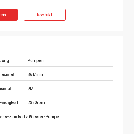
eis
Kontakt
dung
Pumpen
maximal
36 l/min
ximal
9M
iaka
indigkeit
2850rpm
utes auf dem
lung der Produkte.
ten uns sehr nett
iess-zündsatz Wasser-Pumpe