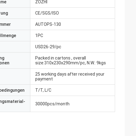
ame
ZOZHI
erung
CE/SGS/ISO
ummer
AUTOPS-130
ellmenge
1PC
USD26-29/pc
ng
Packed in cartons , overall
ionen
size:310x230x290mm/pc, N.W.: 9kgs
25 working days after received your
payment
bedingungen
T/T, L/C
ngsmaterial-
30000pcs/month