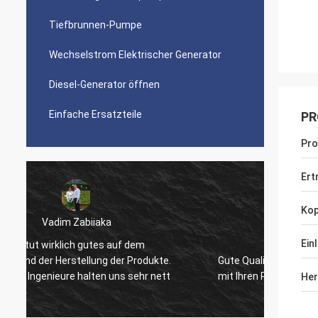
Tiefbrunnen-Pumpe
Wechselstrom Elektrischer Generator
Diesel-Generator öffnen
Einfache Ersatzteile
PR
Pr
Ert
Kop
Mr.Reuben-kimwolo
Ein
Haben 
.
Gute Qualität, große Hersteller, sind wir
zusamm
t
mit Ihren Produkten glücklich.
in uns
Her
adaequ