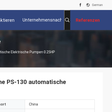
German
Unternehmensnachrichten
ktieren
Referenzen
e
Sie Uns
tische Elektrische Pumpen 0.25HP
ine PS-130 automatische
sort
China