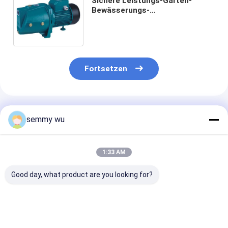
Sichere Leistungs-Garten-
Bewässerungs-
Selbstentlüftungspumpe 1.25hp
0.9kw 230v 50hz
Fortsetzen
Empfohlene Produkte
semmy wu
1:33 AM
Good day, what product are you looking for?
Edelstahl JET-
Versenkbare
Rostfreie
zentrifugale
Kreiselpumpe der
Wasserpumpe 