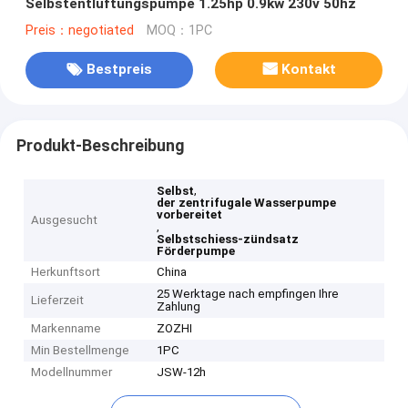
Selbstentlüftungspumpe 1.25hp 0.9kw 230v 50hz
Preis：negotiated
MOQ：1PC
Bestpreis
Kontakt
Produkt-Beschreibung
,
Selbst
der zentrifugale Wasserpumpe
vorbereitet
Ausgesucht
,
Selbstschiess-zündsatz
Förderpumpe
Herkunftsort
China
25 Werktage nach empfingen Ihre
Lieferzeit
Zahlung
Markenname
ZOZHI
Min Bestellmenge
1PC
Modellnummer
JSW-12h