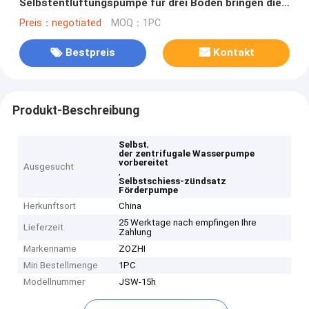
Selbstentlüftungspumpe für drei Böden bringen die
Förderung unter
Preis：negotiated
MOQ：1PC
Bestpreis
Kontakt
Produkt-Beschreibung
,
Selbst
der zentrifugale Wasserpumpe
vorbereitet
Ausgesucht
,
Selbstschiess-zündsatz
Förderpumpe
Herkunftsort
China
25 Werktage nach empfingen Ihre
Lieferzeit
Zahlung
Markenname
ZOZHI
Min Bestellmenge
1PC
Modellnummer
JSW-15h