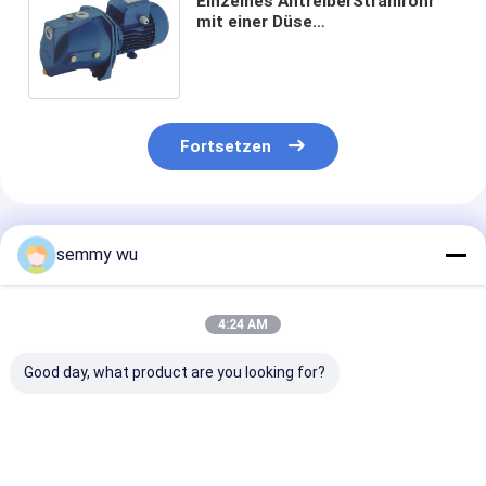
Einzelnes AntreiberStrahlrohr
mit einer Düse
Selbstentlüftungspumpe für
drei Böden bringen die
Förderung unter
Fortsetzen
Empfohlene Produkte
semmy wu
4:24 AM
Good day, what product are you looking for?
Edelstahl JET-
Versenkbare
Rostfreie
zentrifugale
Kreiselpumpe der
Wasserpumpe 