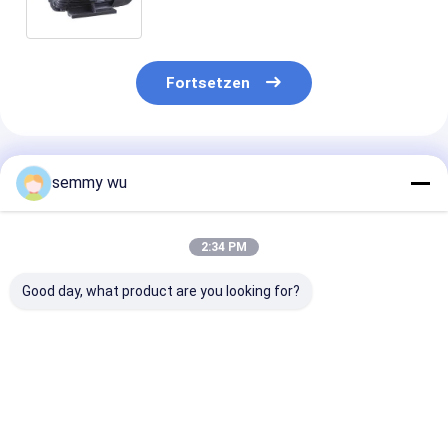
Fortsetzen
Empfohlene Produkte
semmy wu
2:34 PM
Good day, what product are you looking for?
Höhe 1000m 3-
Asynchronmotor 3-
Klasse F Isolie
Phasen-
Phasen-
Phasen-
Asynchronmotor
Induktionsmotor mit
Asynchronmot
Rahmen 112
Servicefaktor 1,0,
polig 1,0
Asynchronmotor Typ
ausgelegt für
Servicefaktor
Bestpreis
Bestpreis
Bestprei
Entwickelt für
Dauerbetrieb in
Industriemotor