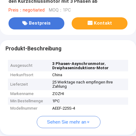
den Kurzschlussmotor mit 3 Phasen ab
Preis：negotiated
MOQ：1PC
Bestpreis
Kontakt
Produkt-Beschreibung
,
3 Phasen-Asynchronmotor
Ausgesucht
Dreiphaseninduktions-Motor
Herkunftsort
China
25 Werktage nach empfingen Ihre
Lieferzeit
Zahlung
Markenname
ZOZHI
Min Bestellmenge
1PC
Modellnummer
AEEF-225S-4
Sehen Sie mehr an